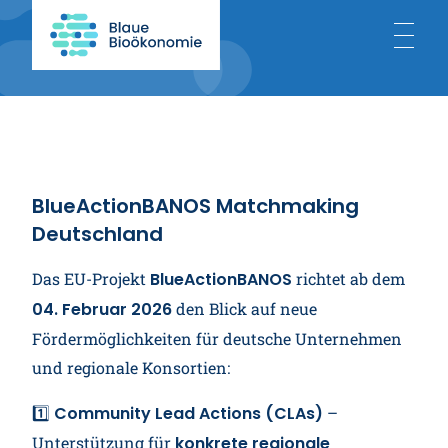
Start
Über uns
BlueActionBANOS Matchmaking
Deutschland
Blaue Bioökonomie
Das EU-Projekt
BlueActionBANOS
richtet ab dem
04. Februar 2026
den Blick auf neue
Projekte
Fördermöglichkeiten für deutsche Unternehmen
und regionale Konsortien:
Aktuelles
1️⃣
Community Lead Actions (CLAs)
–
Unterstützung für
konkrete regionale