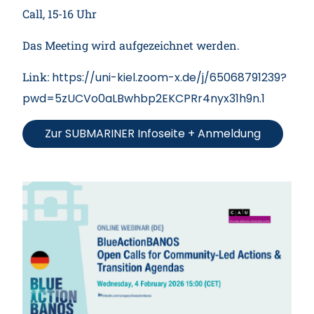
Call, 15-16 Uhr
Das Meeting wird aufgezeichnet werden.
Link:
https://uni-kiel.zoom-x.de/j/65068791239?
pwd=5zUCVo0aLBwhbp2EKCPRr4nyx31h9n.1
Zur SUBMARINER Infoseite + Anmeldung