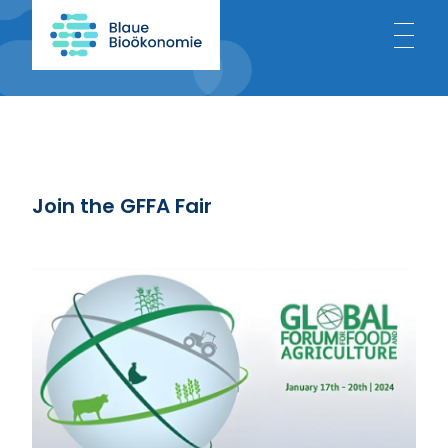
Home
About
Join the GFFA Fair
Blue Bioeconomy
Projects
News