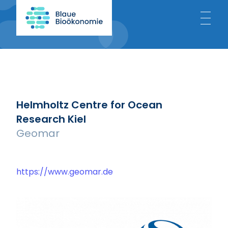
Home
About
Helmholtz Centre for Ocean
Research Kiel
Blue Bioeconomy
Geomar
Projects
https://www.geomar.de
News