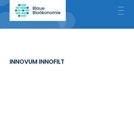
Home
About
INNOVUM INNOFILT
Blue Bioeconomy
Projects
News