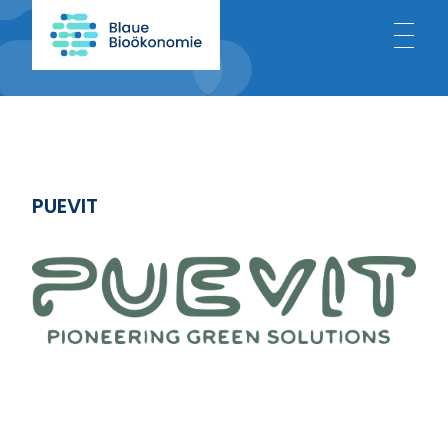
Home
About
PUEVIT
Blue Bioeconomy
Projects
News